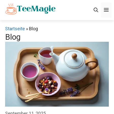
Zum
M
Inhalt
springen
Startseite
»
Blog
Blog
September 11, 2025