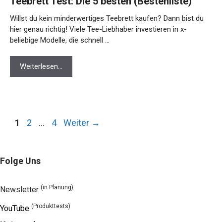
Teebrett Test: Die 5 besten (Bestenliste)
Willst du kein minderwertiges Teebrett kaufen? Dann bist du
hier genau richtig! Viele Tee-Liebhaber investieren in x-
beliebige Modelle, die schnell …
Weiterlesen…
Seite
Seite
Seite
1
2
…
4
Weiter
→
Folge Uns
(in Planung)
Newsletter
(Produkttests)
YouTube