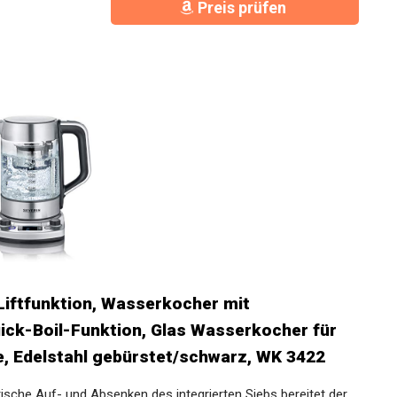
Preis prüfen
iftfunktion, Wasserkocher mit
ick-Boil-Funktion, Glas Wasserkocher für
ee, Edelstahl gebürstet/schwarz, WK 3422
ische Auf- und Absenken des integrierten Siebs bereitet der