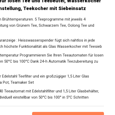
für losen Tee und Teebeutel, Wasserkocher
nstellung, Teekocher mit Siebeinsatz
en Brühtemperaturen. 5 Teeprogramme mit jeweils 4
reitung von Grünem Tee, Schwarzem Tee, Oolong Tee und
anzeige : Heisswasserspender fügt sich nahtlos in jede
h höchste Funktionalität als Glas Wasserkocher mit Teesieb
temperatur Programmieren Sie Ihren Teeautomaten für losen
n 50°C bis 100°C Dank 24-h Automatik Teezubereitung zu
delstahl Teefilter und ein großzügiger 1,5 Liter Glas
ea Pot, Teamaker Set
eeautomat mit Edelstahlfilter und 1,5 Liter Glasbehälter,
dividuell einstellbar von 50°C bis 100° in 5°C Schritten