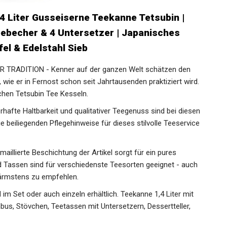
,4 Liter Gusseiserne Teekanne Tetsubin |
eebecher & 4 Untersetzer | Japanisches
el & Edelstahl Sieb
RADITION - Kenner auf der ganzen Welt schätzen den
ie er in Fernost schon seit Jahrtausenden praktiziert wird.
chen Tetsubin Tee Kesseln.
fte Haltbarkeit und qualitativer Teegenuss sind bei diesen
die beiliegenden Pflegehinweise für dieses stilvolle Teeservice
lierte Beschichtung der Artikel sorgt für ein pures
 Tassen sind für verschiedenste Teesorten geeignet - auch
wärmstens zu empfehlen.
im Set oder auch einzeln erhältlich. Teekanne 1,4 Liter mit
bus, Stövchen, Teetassen mit Untersetzern, Dessertteller,