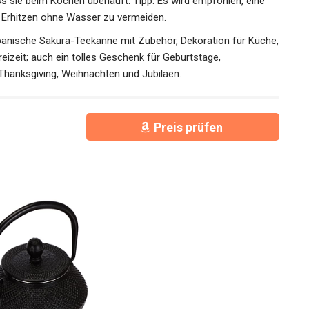
s sie beim Kochen überläuft. Tipp: Es wird empfohlen, eine
 Erhitzen ohne Wasser zu vermeiden.
apanische Sakura-Teekanne mit Zubehör, Dekoration für Küche,
zeit; auch ein tolles Geschenk für Geburtstage,
Thanksgiving, Weihnachten und Jubiläen.
Preis prüfen