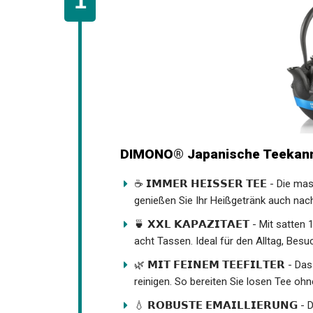
DIMONO® Japanische Teekanne 
☕ 𝗜𝗠𝗠𝗘𝗥 𝗛𝗘𝗜𝗦𝗦𝗘𝗥 𝗧𝗘𝗘 - Die
genießen Sie Ihr Heißgetränk auch na
🍵 𝗫𝗫𝗟 𝗞𝗔𝗣𝗔𝗭𝗜𝗧𝗔𝗘𝗧 - Mit satt
acht Tassen. Ideal für den Alltag, Bes
🌿 𝗠𝗜𝗧 𝗙𝗘𝗜𝗡𝗘𝗠 𝗧𝗘𝗘𝗙𝗜𝗟𝗧𝗘𝗥
reinigen. So bereiten Sie losen Tee o
💧 𝗥𝗢𝗕𝗨𝗦𝗧𝗘 𝗘𝗠𝗔𝗜𝗟𝗟𝗜𝗘𝗥𝗨𝗡