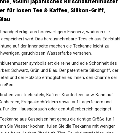
ne, 950ml japanisches Kirschblütenmuster
r für losen Tee & Kaffee, Silikon-Griff,
Blau
st handgefertigt aus hochwertigem Eisenerz, wodurch sie
r gespeichert wird. Das herausnehmbare Teesieb aus Edelstahl
chtung auf der Innenseite machen die Teekanne leicht zu
ochwertigen, geruchlosen Wasserfarbe versehen.
hblütenmuster symbolisiert die reine und edle Schönheit des
arben: Schwarz, Grün und Blau. Der patentierte Silikongriff, der
Metall und der Holzclip ermöglichen es Ihnen, den Charme der
nießen.
fbrühen von Teebeuteln, Kaffee, Kräutertees usw. Kann auf
 Gasherden, Erdgaskochfeldern sowie auf Lagerfeuern und
 Für den Hausgebrauch oder den Außenbereich geeignet.
 Teekanne aus Gusseisen hat genau die richtige Größe für 1
enn Sie Wasser kochen, füllen Sie die Teekanne mit weniger