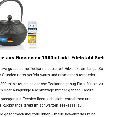
aus Gusseisen 1300ml inkl. Edelstahl Sieb
 massive gusseiserne Teekanne speichert Hitze extrem lange. So
ch Stunden noch perfekt warm und aromatisch temperiert
en 1300 ml bietet die asiatische Teekanne genug Platz für bis zu
uch oder ausgiebige Nachmittage mit der ganzen Familie
 - Das passgenaue Teesieb lässt sich leicht entnehmen und
hne Rückstände direkt im schwarzen Teekessel zu
𝗚 - Die geschmacksneutrale Innen-Emaille bewahrt das reine