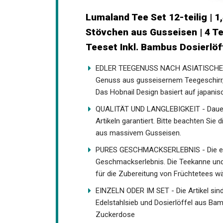
Lumaland Tee Set 12-teilig | 1
Stövchen aus Gusseisen | 4 T
Teeset Inkl. Bambus Dosierlöff
EDLER TEEGENUSS NACH ASIATISCHER T
Genuss aus gusseisernem Teegeschirr, w
Das Hobnail Design basiert auf japanis
QUALITÄT UND LANGLEBIGKEIT - Dauerha
Artikeln garantiert. Bitte beachten Sie 
aus massivem Gusseisen.
PURES GESCHMACKSERLEBNIS - Die email
Geschmackserlebnis. Die Teekanne und
für die Zubereitung von Früchtetees 
EINZELN ODER IM SET - Die Artikel sind 
Edelstahlsieb und Dosierlöffel aus Bam
Zuckerdose