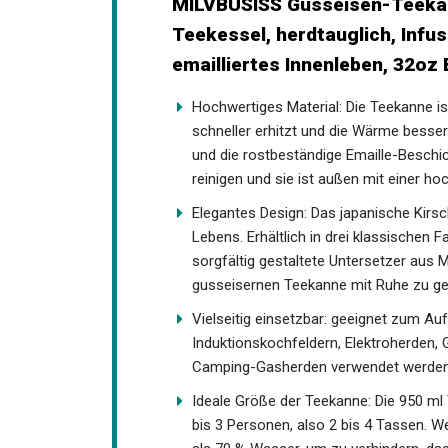
MILVBUSISS Gusseisen-Teekan
Teekessel, herdtauglich, Infuse
emailliertes Innenleben, 32oz 
Hochwertiges Material: Die Teekanne i
schneller erhitzt und die Wärme besse
und die rostbeständige Emaille-Beschi
reinigen und sie ist außen mit einer h
Elegantes Design: Das japanische Kirsc
Lebens. Erhältlich in drei klassischen F
sorgfältig gestaltete Untersetzer aus 
gusseisernen Teekanne mit Ruhe zu ge
Vielseitig einsetzbar: geeignet zum Au
Induktionskochfeldern, Elektroherden,
Camping-Gasherden verwendet werden.
Ideale Größe der Teekanne: Die 950 ml
bis 3 Personen, also 2 bis 4 Tassen. W