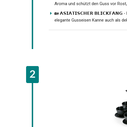
Aroma und schützt den Guss vor Rost,
🏡 𝗔𝗦𝗜𝗔𝗧𝗜𝗦𝗖𝗛𝗘𝗥 𝗕𝗟𝗜𝗖𝗞𝗙𝗔𝗡
elegante Gusseisen Kanne auch als de