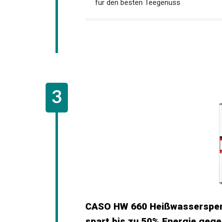
für den besten Teegenuss
CASO HW 660 Heißwasserspend
spart bis zu 50% Energie ge