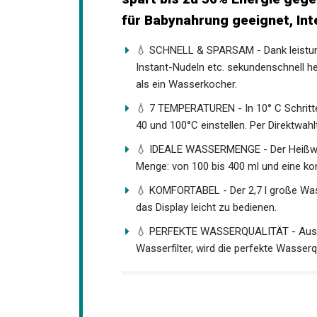
für Babynahrung geeignet, In
💧 SCHNELL & SPARSAM - Dank leistung
Instant-Nudeln etc. sekundenschnell he
als ein Wasserkocher.
💧 7 TEMPERATUREN - In 10° C Schritt
40 und 100°C einstellen. Per Direktwah
💧 IDEALE WASSERMENGE - Der Heißwa
Menge: von 100 bis 400 ml und eine kon
💧 KOMFORTABEL - Der 2,7 l große Wass
das Display leicht zu bedienen.
💧 PERFEKTE WASSERQUALITÄT - Ausgest
Wasserfilter, wird die perfekte Wasserq