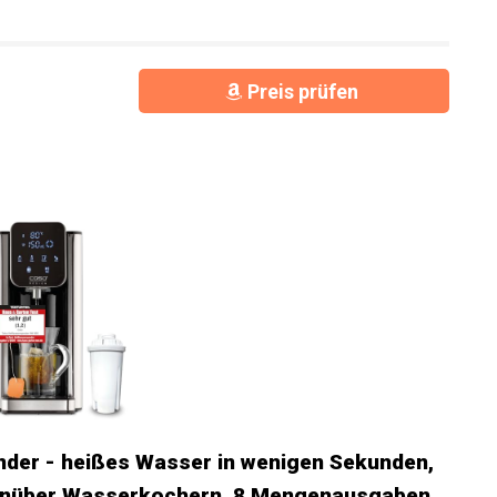
Preis prüfen
er - heißes Wasser in wenigen Sekunden,
genüber Wasserkochern, 8 Mengenausgaben,