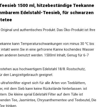
Teesieb 1500 ml, hitzebeständige Teekanne
hmbarem Edelstahl-Teesieb, für schwarzen
htetee
 Original und authentisches Produkt. Das Öko-Produkt ist Ihre
 Teekanne kann Temperaturschwankungen von minus 30 ℃ bis
st intakt wenn Sie in eine gefrorene Kanne kochendes Wasser
len anderen benutzt werden. 1500ml Inhalt, Genug für 6-7
 bestehen aus hochwertigem Edelstahl 18/8. Rostschutz,
für den Langzeitgebrauch geeignet.
ltrafeinfilter eignet sich für alle Arten von Teeblättern,
er, mit dem Sieb kann keine Rückstände hinterlassen. ist
rn. Die kleine sprial Edelstahl Filter auf dem Tülle ist
lühenden Tee, Jasmintee, Chrysanthementee und Teebeutel, Die
ee trinken.