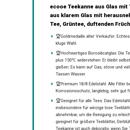
ecooe Teekanne aus Glas mit 
aus klarem Glas mit herausne
Tee, Grüntee, duftenden Früc
🏆Goldmedaille alter Verkäufer: Echtes
kluge Wahl.
🏆Hochwertiges Borosilicatglas: Die
plus 150℃ widerstehen. Er bleibt selb
gießen. Es kann auf Gas, stove und vie
Tassen Wasser.
🏆Premium 18/8 Edelstahl: Alle Filter
Korrosionsschutz, langlebig, sehr gut 
🏆Geeignet für alle Tees: Das Edelstahl u
insbesondere für winzige lose Teeblätt
abnehmbar, um die Reinigung zu erleichte
geeignet für größere Teeblätter, Derb
Teekanne ist auch dekorativ, wenn Sie T